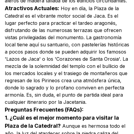
aleros de madera tallada de los edificios circundantes.
Atractivos Actuales:
Hoy en día, la Plaza de la
Catedral es el vibrante motor social de Jaca. Es el
lugar perfecto para practicar el
tardeo
aragonés,
disfrutando de las numerosas terrazas que ofrecen
vistas privilegiadas del monumento. La gastronomía
local tiene aquí su santuario, con pastelerías históricas
a pocos pasos donde se pueden adquirir los famosos
'Lazos de Jaca' o los 'Corazones de Santa Orosia'. La
mezcla de la solemnidad del templo con el bullicio de
los mercados locales y el trasiego de montañeros que
regresan de los Pirineos crea una atmósfera única,
donde lo sagrado y lo profano conviven en perfecta
armonía. Es, sin duda, el punto de partida ideal para
cualquier itinerario por la Jacetania.
Preguntas Frecuentes (FAQs):
1. ¿Cuál es el mejor momento para visitar la
Plaza de la Catedral?
Aunque es hermosa todo el
año, la luz del atardecer sobre la piedra caliza del