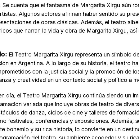
:
Se cuenta que el fantasma de Margarita Xirgu aún ron
rtistas. Algunos actores afirman haber sentido su pres
esentaciones de obras clásicas. Además, el teatro alb
icos que narran la vida y obra de Margarita Xirgu, así 
do:
El Teatro Margarita Xirgu representa un símbolo de l
ión en Argentina. A lo largo de su historia, el teatro 
omprometidos con la justicia social y la promoción de
za y creatividad en un contexto social y político a me
n día, el Teatro Margarita Xirgu continúa siendo un im
amación variada que incluye obras de teatro de diver
áculos de danza, ciclos de cine y talleres de formación
mo festivales, conferencias y exposiciones. Además, su
 bohemio y su rica historia, lo convierte en un destino
rogramación del teatro, su ambiente acogedor y su rica 