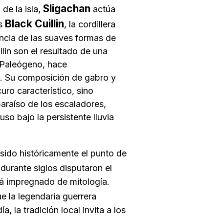
Sligachan
de la isla,
actúa
Black Cuillin
os
, la cordillera
ncia de las suaves formas de
llin son el resultado de una
l Paleógeno, hace
s. Su composición de
gabro
y
uro característico, sino
araíso de los escaladores,
so bajo la persistente lluvia
 sido históricamente el punto de
 durante siglos disputaron el
stá impregnado de mitología.
ue la legendaria guerrera
a, la tradición local invita a los