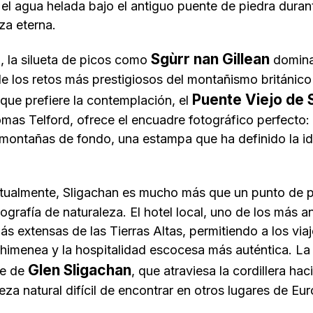
n el agua helada bajo el antiguo puente de piedra dura
eza eterna
.
Sgùrr nan Gillean
, la silueta de picos como
domina 
 los retos más prestigiosos del montañismo británico d
Puente Viejo de 
e que prefiere la contemplación, el
omas Telford, ofrece el encuadre fotográfico perfecto: 
 montañas de fondo, una estampa que ha definido la id
ualmente, Sligachan es mucho más que un punto de pa
tografía de naturaleza. El hotel local, uno de los más an
s extensas de las Tierras Altas, permitiendo a los via
chimenea y la hospitalidad escocesa más auténtica. La 
Glen Sligachan
le de
, que atraviesa la cordillera hac
za natural difícil de encontrar en otros lugares de Eu