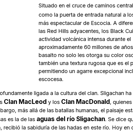
Situado en el cruce de caminos central 
como la puerta de entrada natural a l
más espectacular de Escocia. A difere
las Red Hills adyacentes, los Black Cui
actividad volcánica intensa durante e
aproximadamente 60 millones de año
basalto
no solo les otorga su color osc
también una textura rugosa que es el p
permitiendo un agarre excepcional inclu
escocesa.
rofundamente ligada a la cultura del clan. Sligachan ha
Clan MacLeod
Clan MacDonald
os
y los
, quienes
mbargo, más allá de las batallas humanas, el paisaje e
aguas del río Sligachan
as es la de las
. Se dice q
 recibió la sabiduría de las hadas en este río. Hoy en dí